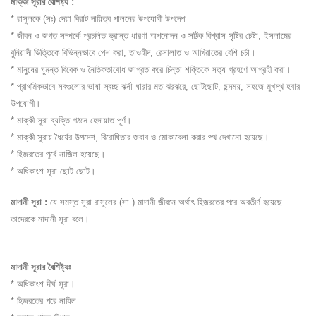
মাক্কী সূরার বৈশিষ্ট্য :
* রাসুলকে (সঃ) দেয়া বিরাট দায়িত্ব পালনের উপযোগী উপদেশ
* জীবন ও জগত সম্পর্কে প্রচলিত ভ্রান্ত ধারণা অপনোদন ও সঠিক বিশ্বাস সৃষ্টির চেষ্টা, ইসলামের
বুনিয়াদী ভিত্তিকে বিভিন্নভাবে পেশ করা, তাওহীদ, রেসালাত ও আখিরাতের বেশি চর্চা।
* মানুষের ঘুমন্ত বিবেক ও নৈতিকতাবোধ জাগ্রত করে চিন্তা শক্তিকে সত্য গ্রহণে আগ্রহী করা।
* প্রাথমিকভাবে সবগুলোর ভাষা স্বচ্ছ ঝর্না ধারার মত ঝরঝরে, ছোটছোট, ছন্দময়, সহজে মুখস্থ হবার
উপযোগী।
* মাক্কী সূরা ব্যক্তি গঠনে হেদায়াত পূর্ণ।
* মাক্কী সূরায় ধৈর্যের উপদেশ, বিরোধিতার জবাব ও মোকাবেলা করার পথ দেখানো হয়েছে।
* হিজরতের পূর্বে নাজিল হয়েছে।
* অধিকাংশ সূরা ছোট ছোট।
মাদানী সূরা :
যে সমস্ত সূরা রাসূলের (সা.) মাদানী জীবনে অর্থাৎ হিজরতের পরে অবতীর্ণ হয়েছে
তাদেরকে মাদানী সূরা বলে।
মাদানী সূরার বৈশিষ্ট্যঃ
* অধিকাংশ দীর্ঘ সূরা।
* হিজরতের পরে নাযিল