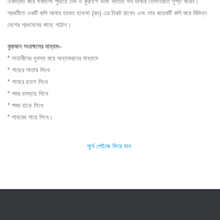
একত্রিত করে সবগুলো পুড়িয়ে দেন ও কুরাইশ ভাষা ব্যতীত সব ভাষার তেলাওয়াত লুপ্ত করেন।
পরবর্তীতে একটি কপি আবার হযরত হাফসা (রাঃ) এর নিকট রাখেন এবং তার কয়েকটি কপি করে বিভিন্ন
দেশের প্রধানদের কাছে পাঠান।
কুরআন সংরক্ষনের
মাধ্যম
–
* সাহাবীদের মুখস্থ করে অন্তকরনের মাধ্যমে
* গাছের পাতায় লিখে
* গাছের ছালে লিখে
* পশুর চামড়ায় লিখে
* পশুর হাড়ে লিখে
* পাথরের গায়ে লিখে।
পূর্বে পেইজে ফিরে যান