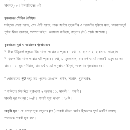
মাধ্যমে) ৮। ইসরাফিলের ওহী
কুরআনের মৌলিক বৈশিষ্ট্যঃ
সর্বযুগের শ্রেষ্ঠ গ্রন্থ, শেষ ঐশী গ্রন্থ, মানব জাতির ইহকালীন ও পরকালীন মুক্তির সনদ, ভারসাম্যপূর্ণ
পূর্ণাঙ্গ জীবন ব্যবস্থা, শ্বাশত আইন, অন্যতম সাহিত্য, রাসুলের (সঃ) শ্রেষ্ঠ মোজেযা।
কুরআনের সূরা ও আয়াতের প্রকারভেদঃ
* বিষয়ভিত্তিক/ হুকুমের দিক থেকে আয়াত ৩ প্রকার : যথা_ ১. হালাল ২. হারাম ৩. আমছাল
* শব্দগত দিক থেকে আয়াত দুই প্রকার। যথা, ১. মুহকামাত, যার অর্থ ও মর্ম সহজেই অনুধাবন করা
যায়। ২. মুতাশাবিহাত, যার অর্থ ও মর্ম অনুধাবনে চিন্তা, গবেষণার প্রয়োজন হয়।
* কোরআনের
সূরা
সমূহ চার প্রকার৷ তেওয়াল; মাউন; মাছানি; মুফাছ্ছাল.
* নাজিলের দিক দিয়ে সূরাগুলো ২ প্রকার : ১. মাক্কী ২. মাদানী।
মাক্কী সূরা সংখ্যা : ৮৬টি। মাদানী সূরা সংখ্যা : ২৮টি।
মাক্কী সূরা :
যে সমস্ত সূরা রাসূলের (সা.) মাক্কী জীবনে অর্থাৎ হিজরতের পূর্বে অবতীর্ণ হয়েছে
তাদেরকে মাক্কী সূরা বলে।