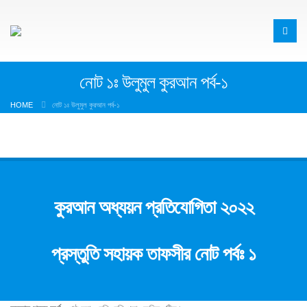
নোট ১ঃ উলুমুল কুরআন পর্ব-১
HOME
নোট ১ঃ উলুমুল কুরআন পর্ব-১
কুরআন
অধ্যয়ন
প্রতিযোগিতা
২০২২
প্রস্তুতি
সহায়ক
তাফসীর
নোট
পর্বঃ
১