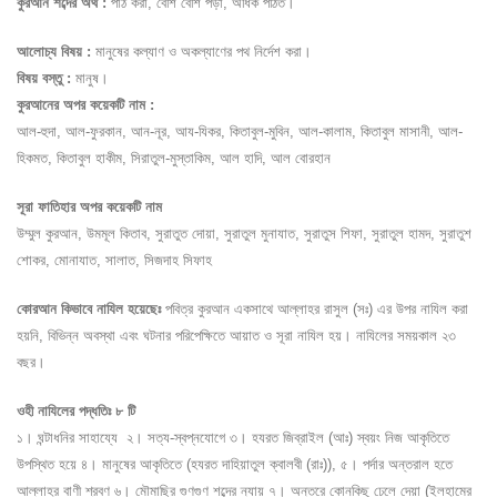
কুরআন শব্দের অর্থ :
পাঠ করা, বেশি বেশি পড়া, অধিক পঠিত।
আলোচ্য বিষয় :
মানুষের কল্যাণ ও অকল্যাণের পথ নির্দেশ করা।
বিষয় বস্তু :
মানুষ।
কুরআনের অপর কয়েকটি নাম :
আল-হুদা, আল-ফুরকান, আন-নূর, আয-যিকর, কিতাবুল-মুবিন, আল-কালাম, কিতাবুল মাসানী, আল-
হিকমত, কিতাবুল হাকীম, সিরাতুল-মুস্তাকিম, আল হাদি, আল বোরহান
সূরা ফাতিহার অপর কয়েকটি নাম
উম্মুল কুরআন, উমমূল কিতাব, সুরাতুত দোয়া, সুরাতুল মুনাযাত, সুরাতুস শিফা, সুরাতুল হামদ, সুরাতুশ
শোকর, মোনাযাত, সালাত, সিজদাহ সিফাহ
কোরআন কিভাবে নাযিল হয়েছেঃ
পবিত্র কুরআন একসাথে আল্লাহর রাসুল (সঃ) এর উপর নাযিল করা
হয়নি, বিভিন্ন অবস্থা এবং ঘটনার পরিপেক্ষিতে আয়াত ও সূরা নাযিল হয়। নাযিলের সময়কাল ২৩
বছর।
ওহী নাযিলের পদ্ধতিঃ ৮ টি
১। ঘন্টাধনির সাহায্যে ২। সত্য-স্বপ্নযোগে ৩। হযরত জিব্রাইল (আঃ) স্বয়ং নিজ আকৃতিতে
উপস্থিত হয়ে ৪। মানুষের আকৃতিতে (হযরত দাহিয়াতুল ক্বালবী (রাঃ)), ৫। পর্দার অন্তরাল হতে
আল্লাহর বাণী শ্রবণ ৬। মৌমাছির গুণগুণ শব্দের ন্যায় ৭। অন্তরে কোনকিছু ঢেলে দেয়া (ইলহামের