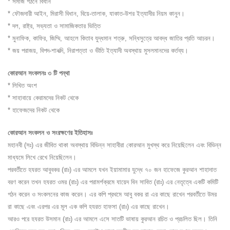
* সমাজ গঠনে বিধান
* ফৌজদারী আইন, মিরাসী বিধান, বিয়ে-তালাক, যাকাত-উশর ইত্যাদীর নিয়ম কানুন।
* দল, রাষ্ট্র, সভ্যতা ও সামাজিকতার ভিত্তি
* মুনাফিক, কাফির, জিম্মি, আহলে কিতাব যুদ্ধমান শত্রু, সন্ধিসুত্রে আবদ্ধ জাতির প্রতি আচরন।
* জয় পরাজয়, বিপদ-শানত্দি, নিরাপত্তা ও ভীতি ইত্যাদী অবস্থায় মুসলমানদের কর্তব্য।
কোরআন সংকলনঃ ৩ টি পন্থা
* লিখিত অংশ
* সাহাবায়ে কেরামদের নিকট থেকে
* হাফেজদের নিকট থেকে
কোরআন সংকলন ও সংরক্ষণের ইতিহাসঃ
মহানবী (সঃ) এর জীবিত থাকা অবস্থায় বিভিন্ন সাহাবীরা কোরআন মুখস্থ করে নিয়েছিলেন এবং বিভিন্ন
মাধ্যমে লিখে রেখে নিয়েছিলেন।
পরবর্তীতে হযরত আবুবকর (রাঃ) এর আমলে যখন ইয়ামামার যুদ্ধে ৭০ জন হাফেজে কুরআন শাহাদাত
বরণ করেন তখন হযরত ওমর (রাঃ) এর পরামর্শক্রমে যায়েদ বিন সাবিত (রাঃ) এর নেতৃত্বে একটি কমিটি
গঠন করেন ও সংকলনের কাজ করেন। এর কপি প্রথমে আবু বকর রা এর কাছে রাখেন পরবর্তীতে উমর
রা কাছে এবং এরপর এর মূল এক কপি হযরত হাফসা (রাঃ) এর কাছে রাখেন।
আরও পরে হযরত উসমান (রাঃ) এর আমলে এসে সাতটি ভাষায় কুরআন রচিত ও প্রচলিত ছিল। তিনি