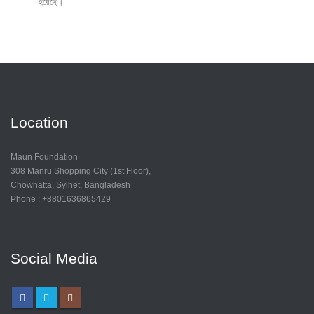
হয়েছে।
Location
Maun Foundation
308 Manru Shopping City (1st Floor),
Chowhatta, Sylhet, Bangladesh
Phone : +8801636865429
Social Media