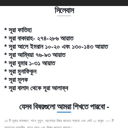
সিলেবাস
* সূরা ফাতিহা
* সূরা বাকারাহ- ২৭৪-২৮৬ আয়াত
* সূরা আলে ইমরান ১০-২০ এবং ১৩০-১৪৩ আয়াত
* সূরা আম্বিয়া ৭৬-৯৩ আয়াত
* সূরা যুমার ১-৩১ আয়াত
* সূরা মুনাফিকুন
* সূরা মূলক
* সূরা বালাদ থেকে সূরা আলাক্ব
যেসব বিষয়গুলো আমরা শিখতে পারবো -
১৪ টি সূরার নামকরণ, শানে নুযুল, আলোচ্য বিষয় জানতে পারবো এবং মোট ২১ রুকুর —- টি
আয়াতের তাফসীর, শানে নুযুল এবং শিক্ষা জানতে পারবো।