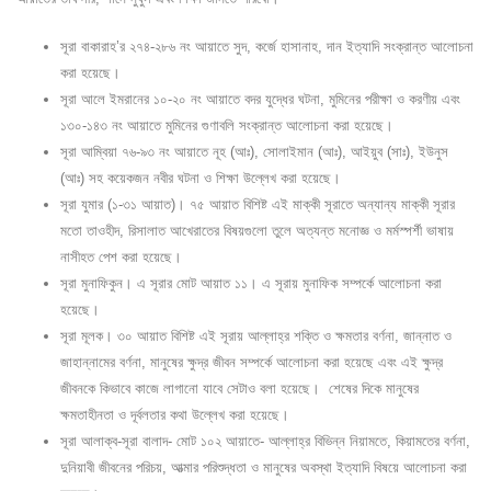
সূরা বাকারাহ’র ২৭৪-২৮৬ নং আয়াতে সুদ, কর্জে হাসানাহ, দান ইত্যাদি সংক্রান্ত আলোচনা
করা হয়েছে।
সূরা আলে ইমরানের ১০-২০ নং আয়াতে বদর যুদ্ধের ঘটনা, মুমিনের পরীক্ষা ও করণীয় এবং
১৩০-১৪৩ নং আয়াতে মুমিনের গুণাবলি সংক্রান্ত আলোচনা করা হয়েছে।
সূরা আম্বিয়া ৭৬-৯৩ নং আয়াতে নূহ (আঃ), সোলাইমান (আঃ), আইয়ুব (সাঃ), ইউনুস
(আঃ) সহ কয়েকজন নবীর ঘটনা ও শিক্ষা উল্লেখ করা হয়েছে।
সূরা যুমার (১-৩১ আয়াত)। ৭৫ আয়াত বিশিষ্ট এই মাক্কী সূরাতে অন্যান্য মাক্কী সূরার
মতো তাওহীদ, রিসালাত আখেরাতের বিষয়গুলো তুলে অত্যন্ত মনোজ্ঞ ও মর্মস্পর্শী ভাষায়
নাসীহত পেশ করা হয়েছে।
সূরা মুনাফিকুন। এ সূরার মোট আয়াত ১১। এ সূরায় মুনাফিক সম্পর্কে আলোচনা করা
হয়েছে।
সূরা মূলক। ৩০ আয়াত বিশিষ্ট এই সূরায় আল্লাহ্‌র শক্তি ও ক্ষমতার বর্ণনা, জান্নাত ও
জাহান্নামের বর্ণনা, মানুষের ক্ষুদ্র জীবন সম্পর্কে আলোচনা করা হয়েছে এবং এই ক্ষুদ্র
জীবনকে কিভাবে কাজে লাগানো যাবে সেটাও বলা হয়েছে। শেষের দিকে মানুষের
ক্ষমতাহীনতা ও দূর্বলতার কথা উল্লেখ করা হয়েছে।
সূরা আলাক্ব-সূরা বালাদ- মোট ১০২ আয়াতে- আল্লাহ্‌র বিভিন্ন নিয়ামতে, কিয়ামতের বর্ণনা,
দুনিয়াবী জীবনের পরিচয়, আত্মার পরিশুদ্ধতা ও মানুষের অবস্থা ইত্যাদি বিষয়ে আলোচনা করা