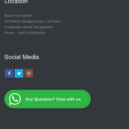
Location
Maun Foundation
308 Manru Shopping City (1st Floor),
Chowhatta, Sylhet, Bangladesh
Phone : +8801636865429
Social Media
Any Question? Chat with us