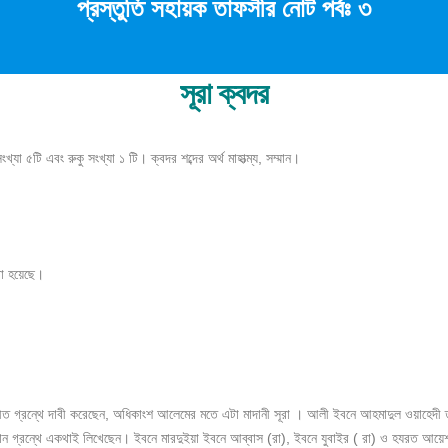
প্রস্তুতি সহায়ক তাফসীর নোট পর্বঃ ৩
সূরা ক্বদর
া ৫টি এবং রুকু সংখ্যা ১ টি। ক্বদর শব্দের অর্থ মাহাত্ম্য, সম্মান।
্যবহার করা হয়েছে।
মুহীত গ্রন্থে দাবী করেছেন, অধিকাংশ আলেমের মতে এটা মাদানী সূরা । আলী ইবনে আহমাদুল ওয়াহেদী
ন গ্রন্থে একথাই লিখেছেন। ইবনে মারদুইয়া ইবনে আব্বাস (রা), ইবনে যুবাইর ( রা) ও হযরত আয়েশা