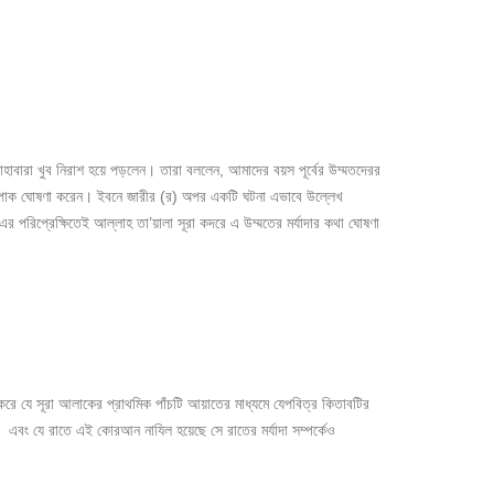
বারা খুব নিরাশ হয়ে পড়লেন। তারা বললেন, আমাদের বয়স পূর্বের উম্মতদেরর
লাহ পাক ঘোষণা করেন। ইবনে জারীর (র) অপর একটি ঘটনা এভাবে উল্লেখ
রিপ্রেক্ষিতেই আল্লাহ তা’য়ালা সূরা কদরে এ উম্মতের মর্যাদার কথা ঘোষণা
 করে যে সূরা আলাকের প্রাথমিক পাঁচটি আয়াতের মাধ্যমে যেপবিত্র কিতাবটির
। এবং যে রাতে এই কোরআন নাযিল হয়েছে সে রাতের মর্যাদা সম্পর্কেও