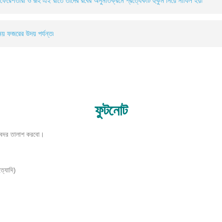
تَنَزَّلُ ٱلْمَلَـٰٓئِكَةُ وَٱلرُّوحُ فِيهَا بِإِذْنِ رَبِّهِم مِّن كُ - ৪. ফেরেশতারা ও রূহ এই রাতে তাদের রবের অনুমতিক্রমে প্রত্যেকটি হুকুম নিয়ে নাযিল হয়৷
টি পুরোপুরি শান্তিময় ফজরের উদয় পর্যন্ত৷
ফুটনোট
ক্বদর তালাশ করবো।
ত্যাদি)