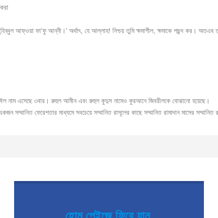
 করা
তুহিব্বুল আফ্ওয়া ফা’ফু আন্নী।’ অর্থাৎ, হে আল্লাহ! নিশ্চয় তুমি ক্ষমাশীল, ক্ষমাকে পছন্দ কর। অতএব
ল নাম এসেছে ৩বার। রুহুল আমীন এবং রুহুল কুদুস নামেও কুরআনে জিবরীলকে বোঝানো হয়েছে।
 একজন সম্মানিত ফেরেশতার মাধ্যমে সবচেয়ে সম্মানিত রাসূলের কাছে সম্মানিত রামাদান মাসের সম্মানিত
হোম পেইজে ফিরে যান