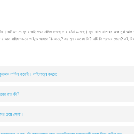
্ননা। এই ৯৭ নং সূরায় ওহি কখন নাযিল হয়েছে তার বর্ননা এসেছে। সূরা আল আলাক্ব এবং সূরা আল
রায় আল বায়্যিনাহ-তে ওহিতে আসলে কি আছে? এর মূল বক্তব্য কি? এটি কি প্রভাব ফেলে? এই ব
اِنَّاۤ اَنۡز - ১. নিশ্চয় আমরা কুরআন নাযিল করেছি। লাইলাতুল কদরে;
তুমি কি জান ক্বাদরের রাত কী?
ল কদর হাজার মাসের চেয়ে শ্রেষ্ঠ।