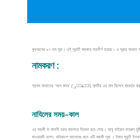
কুরআনের ৯৭ তম সূরা। এই সূরাটি মক্কায় অবতীর্ণ হয়েছে। এ সূরার আয়াত সংখ্য
নামকরণ
:
প্রথম আয়াতের ‘আল কদর’ ( الۡقَدۡرِ) শব্দটির এর নাম হিসেবে ব
নাযিলের
সময়
–
কাল
এর মক্কী বা মাদানী হবার ব্যাপারে দ্বিমত রয়ে গেছে। আবু হাইয়ান বাহরুল 
মাওয়ারদী বলেন, অধিকাংশ আলেমের মতে এটি মক্কী সূরা । ইমাম সুয়ূতী ইতকা