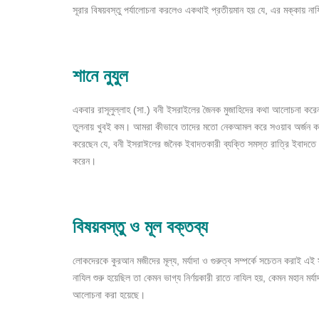
সূরার বিষয়বস্তু পর্যালোচনা করলেও একথাই প্রতীয়মান হয় যে, এর মক্কায় নায
শানে নুযুল
একবার রাসূলুল্লাহ (সা.) বনী ইসরাইলের জৈনক মুজাহিদের কথা আলোচনা করেন।
তুলনায় খুবই কম। আমরা কীভাবে তাদের মতো নেকআমল করে সওয়াব অর্জন করব।
করেছেন যে, বনী ইসরাঈলের জনৈক ইবাদতকারী ব্যক্তি সমস্ত রাত্রি ইবাদতে 
করেন।
বিষয়বস্তু
ও
মূল
বক্তব্য
লোকদেরকে কুরআন মজীদের মূল্য, মর্যাদা ও গুরুত্ব সম্পর্কে সচেতন করাই এই
নাযিল শুরু হয়েছিল তা কেমন ভাগ্য নির্ণয়কারী রাতে নাযিল হয়, কেমন মহান ম
আলোচনা করা হয়েছে।