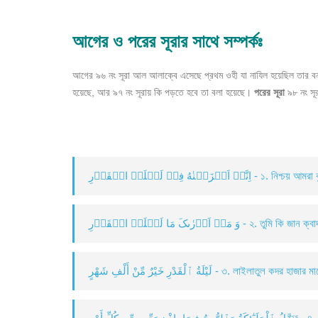
আগের ও পরের সূরার সাথে সম্পর্কঃ
আগের ৯৬ নং সূরা আল আলাক্বে এসেছে প্রথম ওহী যা নাযিল হয়েছিল তার বর
হয়েছে, আর ৯৭ নং সূরায় কি পড়তে হবে তা বলা হয়েছে।
পরের সূরা
৯৮ নং সূ
َلۡنٰهُ فِیۡ لَیۡلَۃِ الۡقَدۡرِ
وَ مَاۤ اَدۡرٰىکَ مَا لَیۡلَۃُ الۡقَدۡرِ - ২. 
لَيْلَةُ ٱلْقَدْرِ خَيْرٌ مِّنْ أَلْفِ شَهْرٍ - ৩. লাইলাতু