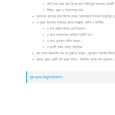
বেশি করে দোয়া করা বিশেষ করে লাইলাতুল ক্বদরের দোয়াটি
যিকির, দুরুদ ও ইস্তেগফার করা
ক্বাদরের রাত্রের জন্য বিশেষ দোয়াঃ ‘আল্লাহুম্মা ইন্নাকা আফুউবুন 
এ সূরার আলোকে ক্বদরের রাতের মাহাত্ম্য, মর্যাদা ও বৈশিষ্ট্য-
এ রাত হাজার মাসের চেয়ে উত্তম
এ রাতে ফেরাশতারা দুনিয়ায় অবতীর্ণ হন।
এ রাতে কুরআন নাযিল হয়েছে।
এ রাতটি ফজর পর্যন্ত শান্তিময়
রুহ বলতে জিবরাঈল আঃ কে বুঝানো হয়েছে। কুরআনে সরাসরি জিবরাঈ
ক্বদর শব্দের একটি অর্থ হচ্ছে সম্মান। সম্মানিত গ্রন্থ আল-কুরআন,
সূরা ক্বদর ভিজুয়ালাইজেশন