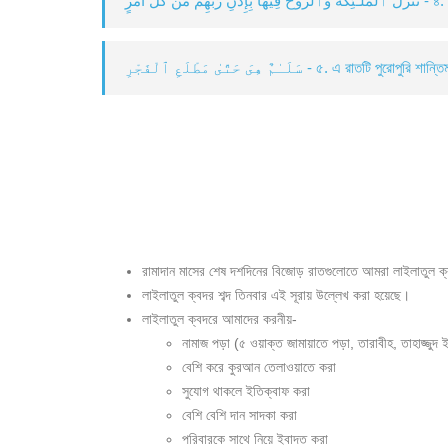
لِّ أَمْرٍ
سَلَـٰمٌ هِىَ حَتَّىٰ مَطْلَعِ ٱلْفَجْرِ - ৫. এ রাত
রামাদান মাসের শেষ দশদিনের বিজোড় রাতগুলোতে আমরা লাইলাতুল 
লাইলাতুল ক্বদর শব্দ তিনবার এই সূরায় উল্লেখ করা হয়েছে।
লাইলাতুল ক্বদরে আমাদের করনীয়-
নামাজ পড়া (৫ ওয়াক্ত জামায়াতে পড়া, তারাবীহ, তাহাজ্জুদ ই
বেশি করে কুরআন তেলাওয়াতে করা
সুযোগ থাকলে ইতিক্বাফ করা
বেশি বেশি দান সাদকা করা
পরিবারকে সাথে নিয়ে ইবাদত করা