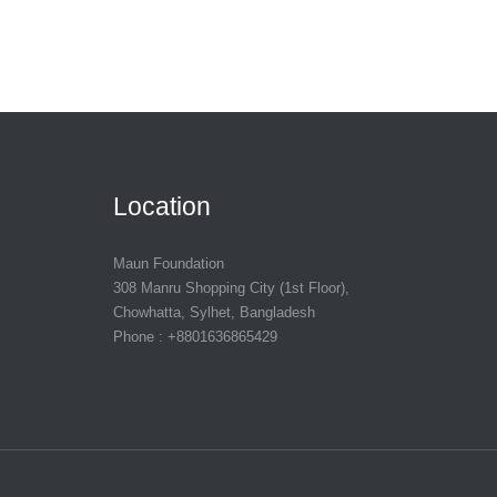
Location
Maun Foundation
308 Manru Shopping City (1st Floor),
Chowhatta, Sylhet, Bangladesh
Phone : +8801636865429