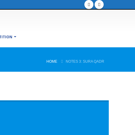
TITION
HOME
NOTES 3: SURA QADR